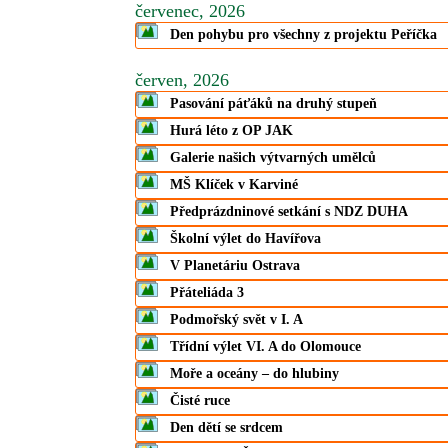
červenec, 2026
Den pohybu pro všechny z projektu Peříčka
červen, 2026
Pasování páťáků na druhý stupeň
Hurá léto z OP JAK
Galerie našich výtvarných umělců
MŠ Klíček v Karviné
Předprázdninové setkání s NDZ DUHA
Školní výlet do Havířova
V Planetáriu Ostrava
Přáteliáda 3
Podmořský svět v I. A
Třídní výlet VI. A do Olomouce
Moře a oceány – do hlubiny
Čisté ruce
Den dětí se srdcem