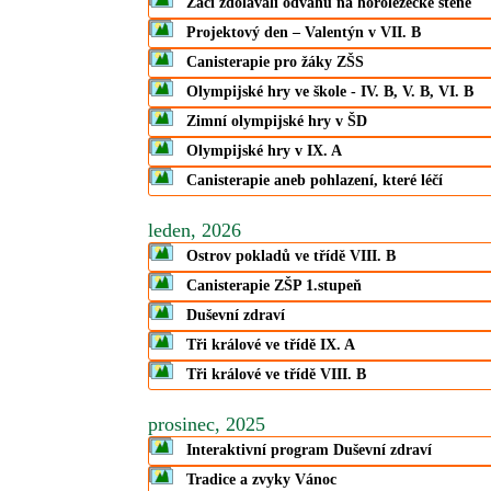
Žáci zdolávali odvahu na horolezecké stěně
Projektový den – Valentýn v VII. B
Canisterapie pro žáky ZŠS
Olympijské hry ve škole - IV. B, V. B, VI. B
Zimní olympijské hry v ŠD
Olympijské hry v IX. A
Canisterapie aneb pohlazení, které léčí
leden, 2026
Ostrov pokladů ve třídě VIII. B
Canisterapie ZŠP 1.stupeň
Duševní zdraví
Tři králové ve třídě IX. A
Tři králové ve třídě VIII. B
prosinec, 2025
Interaktivní program Duševní zdraví
Tradice a zvyky Vánoc