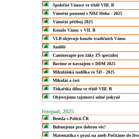
Společné Vánoce ve třídě VIII. B
Vánoční posezení s NDZ Duha - 2025
Vánoční pětiboj 2025
Kouzlo Vánoc v VII. B
VI.B objevuje kouzlo tradičních Vánoc
Andělé
Canisterapie pro žáky ZŠ speciální
Bavíme se navzájem v DDM 2025
Mikulášská nadílka ve ŠD - 2025
Mikuláš a čert
Tiskařská dílna ve třídě VIII. B
Objevujeme tajemství solné jeskyně
listopad, 2025
Beseda s Policií ČR
Bubnujeme pro dobrou věc!
Matematika v praxi na aneb Počítáme do živo