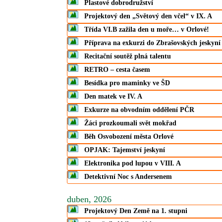
Plastové dobrodružství
Projektový den „Světový den včel“ v IX. A
Třída VI.B zažila den u moře… v Orlové!
Příprava na exkurzi do Zbrašovských jeskyní
Recitační soutěž plná talentu
RETRO – cesta časem
Besídka pro maminky ve ŠD
Den matek ve IV. A
Exkurze na obvodním oddělení PČR
Žáci prozkoumali svět mokřad
Běh Osvobození města Orlové
OPJAK: Tajemství jeskyní
Elektronika pod lupou v VIII. A
Detektivní Noc s Andersenem
duben, 2026
Projektový Den Země na 1. stupni