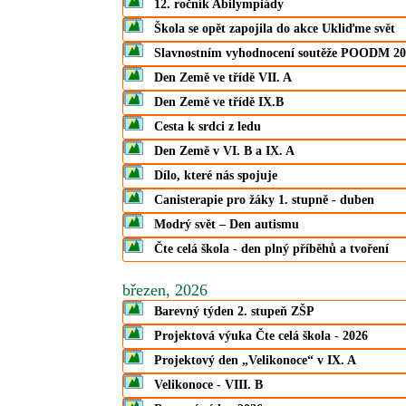
12. ročník Abilympiády
Škola se opět zapojila do akce Ukliďme svět
Slavnostním vyhodnocení soutěže POODM 20
Den Země ve třídě VII. A
Den Země ve třídě IX.B
Cesta k srdci z ledu
Den Země v VI. B a IX. A
Dílo, které nás spojuje
Canisterapie pro žáky 1. stupně - duben
Modrý svět – Den autismu
Čte celá škola - den plný příběhů a tvoření
březen, 2026
Barevný týden 2. stupeň ZŠP
Projektová výuka Čte celá škola - 2026
Projektový den „Velikonoce“ v IX. A
Velikonoce - VIII. B