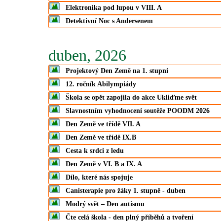
Elektronika pod lupou v VIII. A
Detektivní Noc s Andersenem
duben, 2026
Projektový Den Země na 1. stupni
12. ročník Abilympiády
Škola se opět zapojila do akce Ukliďme svět
Slavnostním vyhodnocení soutěže POODM 2026
Den Země ve třídě VII. A
Den Země ve třídě IX.B
Cesta k srdci z ledu
Den Země v VI. B a IX. A
Dílo, které nás spojuje
Canisterapie pro žáky 1. stupně - duben
Modrý svět – Den autismu
Čte celá škola - den plný příběhů a tvoření