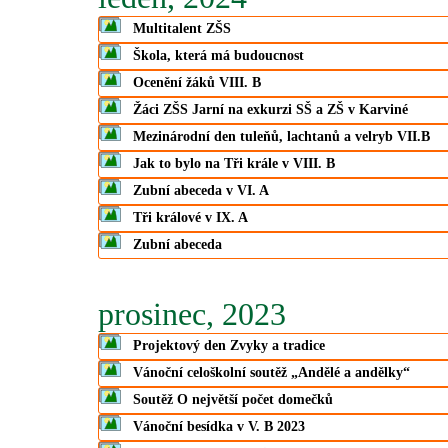
Multitalent ZŠS
Škola, která má budoucnost
Ocenění žáků VIII. B
Žáci ZŠS Jarní na exkurzi SŠ a ZŠ v Karviné
Mezinárodní den tuleňů, lachtanů a velryb VII.B
Jak to bylo na Tři krále v VIII. B
Zubní abeceda v VI. A
Tři králové v IX. A
Zubní abeceda
prosinec, 2023
Projektový den Zvyky a tradice
Vánoční celoškolní soutěž „Andělé a andělky“
Soutěž O největší počet domečků
Vánoční besídka v V. B 2023