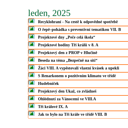
leden, 2025
Recyklohraní - Na cestě k odpovědné spotřebě
O řepě–pohádka s preventivní tematikou VII. B
Projektové dny „Peče celá škola“
Projektové hodiny Tří králů v 8. A
Projektový den z PROP v Hlučíně
Beseda na téma „Bezpečně na síti“
Žáci VIII. A vypěstovali vlastní kvásek a upekli
S Renarkonem o pozitivním klimatu ve třídě
Hudebníček
Projektový den Ukaž, co zvládneš
Ohlédnutí za Vánocemi ve VIII.A
Tři králové IX. A
Jak to bylo na Tři krále ve třídě VIII. B