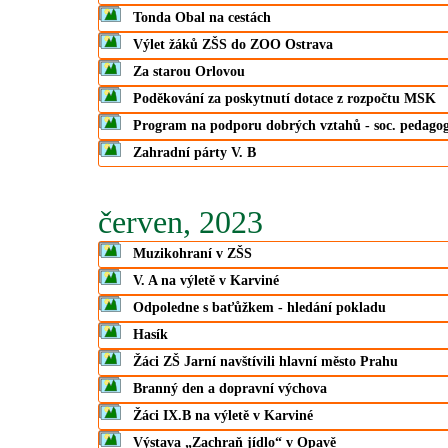
Tonda Obal na cestách
Výlet žáků ZŠS do ZOO Ostrava
Za starou Orlovou
Poděkování za poskytnutí dotace z rozpočtu MSK
Program na podporu dobrých vztahů - soc. pedago
Zahradní párty V. B
červen, 2023
Muzikohraní v ZŠS
V. A na výletě v Karviné
Odpoledne s baťůžkem - hledání pokladu
Hasík
Žáci ZŠ Jarní navštívili hlavní město Prahu
Branný den a dopravní výchova
Žáci IX.B na výletě v Karviné
Výstava „Zachraň jídlo“ v Opavě