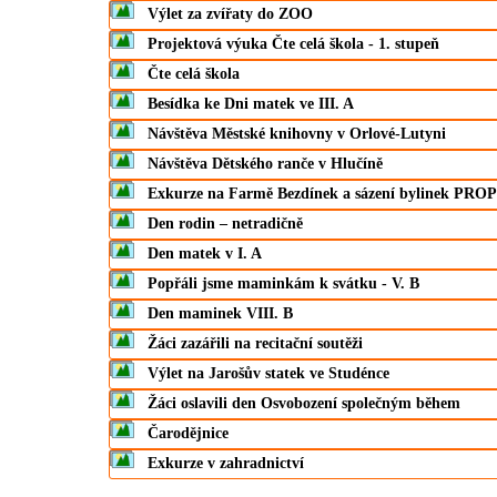
Výlet za zvířaty do ZOO
Projektová výuka Čte celá škola - 1. stupeň
Čte celá škola
Besídka ke Dni matek ve III. A
Návštěva Městské knihovny v Orlové-Lutyni
Návštěva Dětského ranče v Hlučíně
Exkurze na Farmě Bezdínek a sázení bylinek PROP
Den rodin – netradičně
Den matek v I. A
Popřáli jsme maminkám k svátku - V. B
Den maminek VIII. B
Žáci zazářili na recitační soutěži
Výlet na Jarošův statek ve Studénce
Žáci oslavili den Osvobození společným během
Čarodějnice
Exkurze v zahradnictví