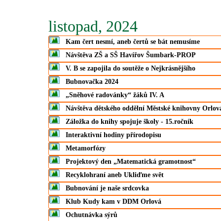
listopad, 2024
Kam čert nesmí, aneb čertů se bát nemusíme
Návštěva ZŠ a SŠ Havířov Šumbark-PROP
V. B se zapojila do soutěže o Nejkrásnějšího
Bubnovačka 2024
„Sněhové radovánky“ žáků IV. A
Návštěva dětského oddělní Městské knihovny Orlov
Záložka do knihy spojuje školy - 15.ročník
Interaktivní hodiny přírodopisu
Metamorfózy
Projektový den „Matematická gramotnost“
Recyklohraní aneb Ukliďme svět
Bubnování je naše srdcovka
Klub Kudy kam v DDM Orlová
Ochutnávka sýrů