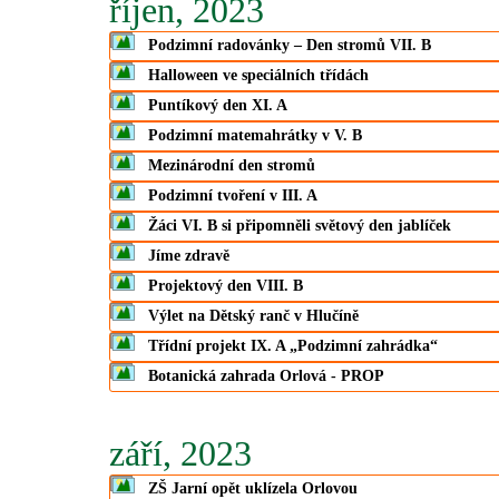
říjen, 2023
Podzimní radovánky – Den stromů VII. B
Halloween ve speciálních třídách
Puntíkový den XI. A
Podzimní matemahrátky v V. B
Mezinárodní den stromů
Podzimní tvoření v III. A
Žáci VI. B si připomněli světový den jablíček
Jíme zdravě
Projektový den VIII. B
Výlet na Dětský ranč v Hlučíně
Třídní projekt IX. A „Podzimní zahrádka“
Botanická zahrada Orlová - PROP
září, 2023
ZŠ Jarní opět uklízela Orlovou