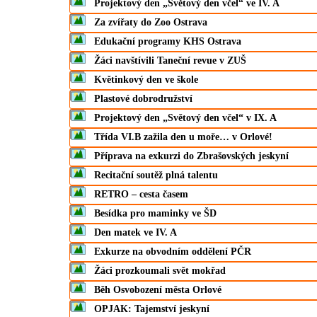
Projektový den „Světový den včel“ ve IV. A
Za zvířaty do Zoo Ostrava
Edukační programy KHS Ostrava
Žáci navštívili Taneční revue v ZUŠ
Květinkový den ve škole
Plastové dobrodružství
Projektový den „Světový den včel“ v IX. A
Třída VI.B zažila den u moře… v Orlové!
Příprava na exkurzi do Zbrašovských jeskyní
Recitační soutěž plná talentu
RETRO – cesta časem
Besídka pro maminky ve ŠD
Den matek ve IV. A
Exkurze na obvodním oddělení PČR
Žáci prozkoumali svět mokřad
Běh Osvobození města Orlové
OPJAK: Tajemství jeskyní