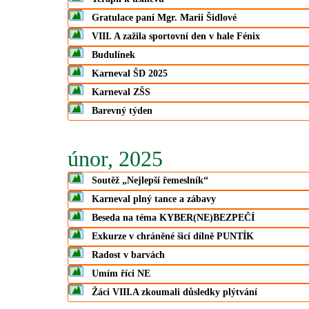
Gratulace paní Mgr. Marii Šidlové
VIII. A zažila sportovní den v hale Fénix
Budulínek
Karneval ŠD 2025
Karneval ZŠS
Barevný týden
únor, 2025
Soutěž „Nejlepší řemeslník“
Karneval plný tance a zábavy
Beseda na téma KYBER(NE)BEZPEČÍ
Exkurze v chráněné šicí dílně PUNTÍK
Radost v barvách
Umím říci NE
Žáci VIII.A zkoumali důsledky plýtvání