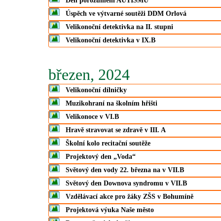
Den porozumění AUTISMU
Úspěch ve výtvarné soutěži DDM Orlová
Velikonoční detektivka na II. stupni
Velikonoční detektivka v IX.B
březen, 2024
Velikonoční dílničky
Muzikohraní na školním hřišti
Velikonoce v VI.B
Hravě stravovat se zdravě v III. A
Školní kolo recitační soutěže
Projektový den „Voda“
Světový den vody 22. března na v VII.B
Světový den Downova syndromu v VII.B
Vzdělávací akce pro žáky ZŠS v Bohumíně
Projektová výuka Naše město