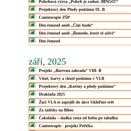
Pohybová výzva „Pohyb je radost. BINGO!“
Projektový den Plody podzimu IX. B
Canisterapie ZŠP
Den řemesel aneb „Čím budu“
Den řemesel aneb „Řemeslo, které tě uživí“
Den řemesel
září, 2025
Projekt „Barevná zahrada“ VIII. B
Vůně, barvy a chutě podzimu v VI.B
Projektový den „Kořeny a plody podzimu“
Drakiáda 2025
Žáci VI.A se zapojili do akce Ukliďme svět
Za zážitky na Bílou
Čokoláda – sladká cesta od bobu po tabulku
Canisterapie - projekt Peříčka