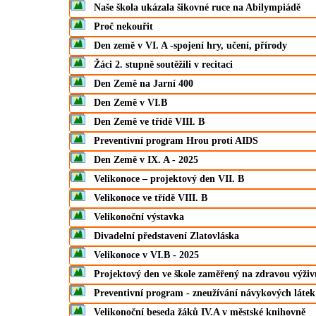
Naše škola ukázala šikovné ruce na Abilympiádě
Proč nekouřit
Den země v VI. A -spojení hry, učení, přírody
Žáci 2. stupně soutěžili v recitaci
Den Země na Jarní 400
Den Země v VI.B
Den Země ve třídě VIII. B
Preventivní program Hrou proti AIDS
Den Země v IX. A - 2025
Velikonoce – projektový den VII. B
Velikonoce ve třídě VIII. B
Velikonoční výstavka
Divadelní představení Zlatovláska
Velikonoce v VI.B - 2025
Projektový den ve škole zaměřený na zdravou výživ
Preventivní program - zneužívání návykových látek
Velikonoční beseda žáků IV.A v městské knihovně