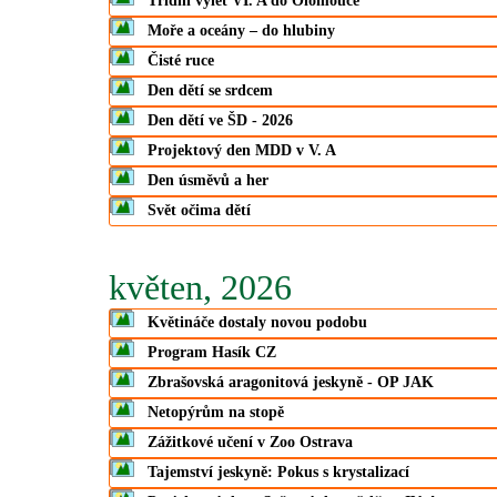
Třídní výlet VI. A do Olomouce
Moře a oceány – do hlubiny
Čisté ruce
Den dětí se srdcem
Den dětí ve ŠD - 2026
Projektový den MDD v V. A
Den úsměvů a her
Svět očima dětí
květen, 2026
Květináče dostaly novou podobu
Program Hasík CZ
Zbrašovská aragonitová jeskyně - OP JAK
Netopýrům na stopě
Zážitkové učení v Zoo Ostrava
Tajemství jeskyně: Pokus s krystalizací