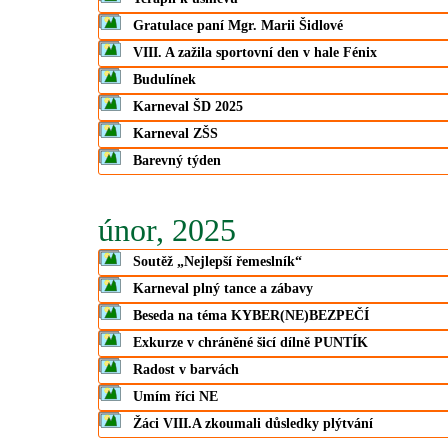
Gratulace paní Mgr. Marii Šidlové
VIII. A zažila sportovní den v hale Fénix
Budulínek
Karneval ŠD 2025
Karneval ZŠS
Barevný týden
únor, 2025
Soutěž „Nejlepší řemeslník“
Karneval plný tance a zábavy
Beseda na téma KYBER(NE)BEZPEČÍ
Exkurze v chráněné šicí dílně PUNTÍK
Radost v barvách
Umím říci NE
Žáci VIII.A zkoumali důsledky plýtvání