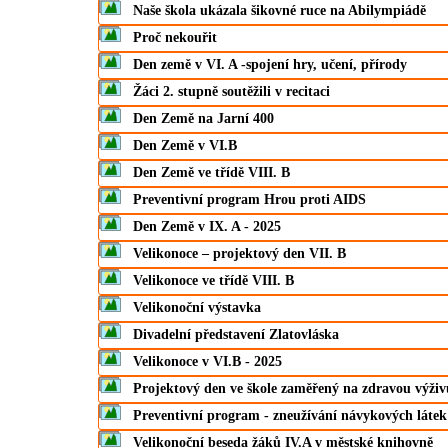
Naše škola ukázala šikovné ruce na Abilympiádě
Proč nekouřit
Den země v VI. A -spojení hry, učení, přírody
Žáci 2. stupně soutěžili v recitaci
Den Země na Jarní 400
Den Země v VI.B
Den Země ve třídě VIII. B
Preventivní program Hrou proti AIDS
Den Země v IX. A - 2025
Velikonoce – projektový den VII. B
Velikonoce ve třídě VIII. B
Velikonoční výstavka
Divadelní představení Zlatovláska
Velikonoce v VI.B - 2025
Projektový den ve škole zaměřený na zdravou výživ
Preventivní program - zneužívání návykových látek
Velikonoční beseda žáků IV.A v městské knihovně