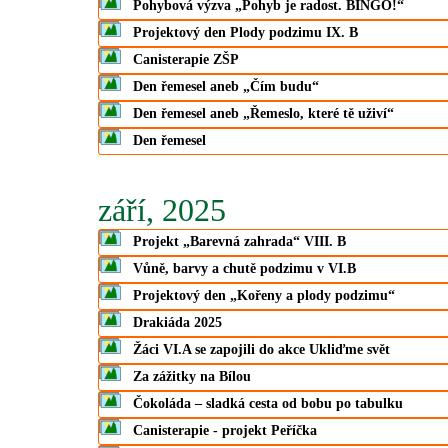
Pohybová výzva „Pohyb je radost. BINGO!“
Projektový den Plody podzimu IX. B
Canisterapie ZŠP
Den řemesel aneb „Čím budu“
Den řemesel aneb „Řemeslo, které tě uživí“
Den řemesel
září, 2025
Projekt „Barevná zahrada“ VIII. B
Vůně, barvy a chutě podzimu v VI.B
Projektový den „Kořeny a plody podzimu“
Drakiáda 2025
Žáci VI.A se zapojili do akce Ukliďme svět
Za zážitky na Bílou
Čokoláda – sladká cesta od bobu po tabulku
Canisterapie - projekt Peříčka