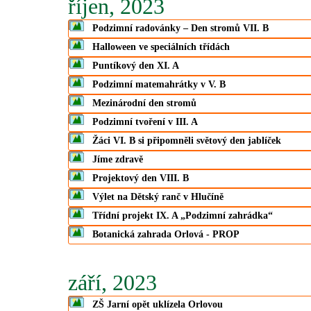
říjen, 2023
Podzimní radovánky – Den stromů VII. B
Halloween ve speciálních třídách
Puntíkový den XI. A
Podzimní matemahrátky v V. B
Mezinárodní den stromů
Podzimní tvoření v III. A
Žáci VI. B si připomněli světový den jablíček
Jíme zdravě
Projektový den VIII. B
Výlet na Dětský ranč v Hlučíně
Třídní projekt IX. A „Podzimní zahrádka“
Botanická zahrada Orlová - PROP
září, 2023
ZŠ Jarní opět uklízela Orlovou