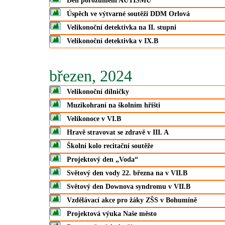
Den porozumění AUTISMU
Úspěch ve výtvarné soutěži DDM Orlová
Velikonoční detektivka na II. stupni
Velikonoční detektivka v IX.B
březen, 2024
Velikonoční dílničky
Muzikohraní na školním hřišti
Velikonoce v VI.B
Hravě stravovat se zdravě v III. A
Školní kolo recitační soutěže
Projektový den „Voda“
Světový den vody 22. března na v VII.B
Světový den Downova syndromu v VII.B
Vzdělávací akce pro žáky ZŠS v Bohumíně
Projektová výuka Naše město