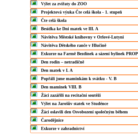
Výlet za zvířaty do ZOO
Projektová výuka Čte celá škola - 1. stupeň
Čte celá škola
Besídka ke Dni matek ve III. A
Návštěva Městské knihovny v Orlové-Lutyni
Návštěva Dětského ranče v Hlučíně
Exkurze na Farmě Bezdínek a sázení bylinek PROP
Den rodin – netradičně
Den matek v I. A
Popřáli jsme maminkám k svátku - V. B
Den maminek VIII. B
Žáci zazářili na recitační soutěži
Výlet na Jarošův statek ve Studénce
Žáci oslavili den Osvobození společným během
Čarodějnice
Exkurze v zahradnictví