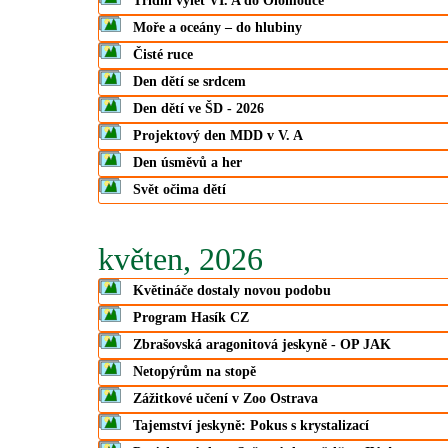
Třídní výlet VI. A do Olomouce
Moře a oceány – do hlubiny
Čisté ruce
Den dětí se srdcem
Den dětí ve ŠD - 2026
Projektový den MDD v V. A
Den úsměvů a her
Svět očima dětí
květen, 2026
Květináče dostaly novou podobu
Program Hasík CZ
Zbrašovská aragonitová jeskyně - OP JAK
Netopýrům na stopě
Zážitkové učení v Zoo Ostrava
Tajemství jeskyně: Pokus s krystalizací