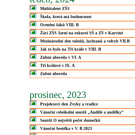
Multitalent ZŠS
Škola, která má budoucnost
Ocenění žáků VIII. B
Žáci ZŠS Jarní na exkurzi SŠ a ZŠ v Karviné
Mezinárodní den tuleňů, lachtanů a velryb VII.B
Jak to bylo na Tři krále v VIII. B
Zubní abeceda v VI. A
Tři králové v IX. A
Zubní abeceda
prosinec, 2023
Projektový den Zvyky a tradice
Vánoční celoškolní soutěž „Andělé a andělky“
Soutěž O největší počet domečků
Vánoční besídka v V. B 2023