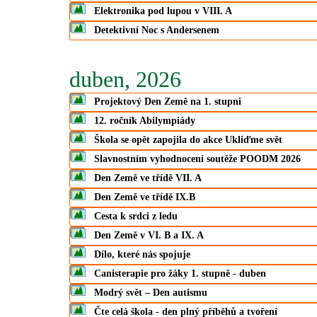
Elektronika pod lupou v VIII. A
Detektivní Noc s Andersenem
duben, 2026
Projektový Den Země na 1. stupni
12. ročník Abilympiády
Škola se opět zapojila do akce Ukliďme svět
Slavnostním vyhodnocení soutěže POODM 2026
Den Země ve třídě VII. A
Den Země ve třídě IX.B
Cesta k srdci z ledu
Den Země v VI. B a IX. A
Dílo, které nás spojuje
Canisterapie pro žáky 1. stupně - duben
Modrý svět – Den autismu
Čte celá škola - den plný příběhů a tvoření