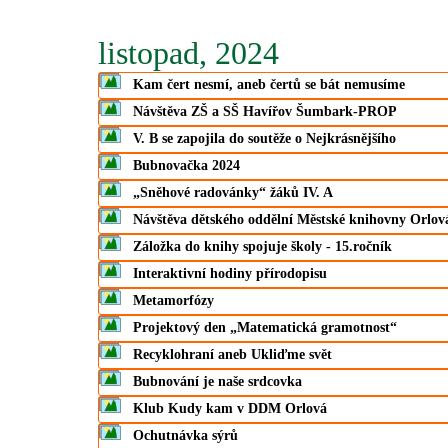
listopad, 2024
Kam čert nesmí, aneb čertů se bát nemusíme
Návštěva ZŠ a SŠ Havířov Šumbark-PROP
V. B se zapojila do soutěže o Nejkrásnějšího
Bubnovačka 2024
„Sněhové radovánky“ žáků IV. A
Návštěva dětského oddělní Městské knihovny Orlov
Záložka do knihy spojuje školy - 15.ročník
Interaktivní hodiny přírodopisu
Metamorfózy
Projektový den „Matematická gramotnost“
Recyklohraní aneb Ukliďme svět
Bubnování je naše srdcovka
Klub Kudy kam v DDM Orlová
Ochutnávka sýrů