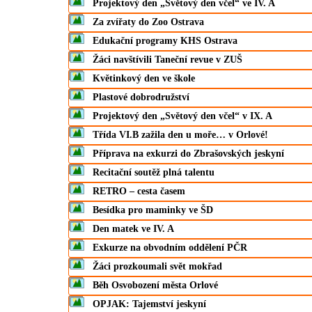
Projektový den „Světový den včel“ ve IV. A
Za zvířaty do Zoo Ostrava
Edukační programy KHS Ostrava
Žáci navštívili Taneční revue v ZUŠ
Květinkový den ve škole
Plastové dobrodružství
Projektový den „Světový den včel“ v IX. A
Třída VI.B zažila den u moře… v Orlové!
Příprava na exkurzi do Zbrašovských jeskyní
Recitační soutěž plná talentu
RETRO – cesta časem
Besídka pro maminky ve ŠD
Den matek ve IV. A
Exkurze na obvodním oddělení PČR
Žáci prozkoumali svět mokřad
Běh Osvobození města Orlové
OPJAK: Tajemství jeskyní