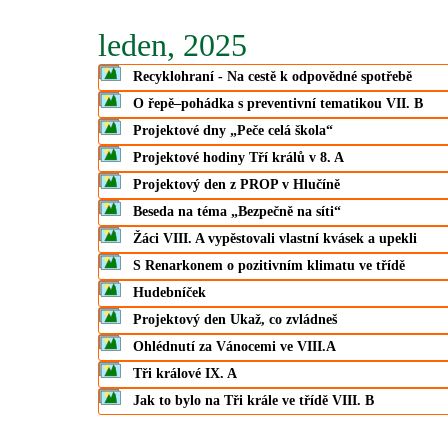
leden, 2025
Recyklohraní - Na cestě k odpovědné spotřebě
O řepě–pohádka s preventivní tematikou VII. B
Projektové dny „Peče celá škola“
Projektové hodiny Tří králů v 8. A
Projektový den z PROP v Hlučíně
Beseda na téma „Bezpečně na síti“
Žáci VIII. A vypěstovali vlastní kvásek a upekli
S Renarkonem o pozitivním klimatu ve třídě
Hudebníček
Projektový den Ukaž, co zvládneš
Ohlédnutí za Vánocemi ve VIII.A
Tři králové IX. A
Jak to bylo na Tři krále ve třídě VIII. B