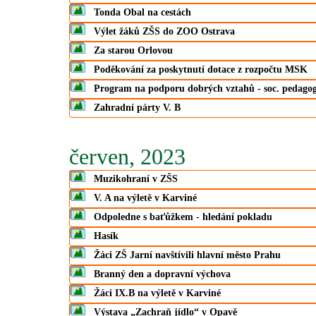
Tonda Obal na cestách
Výlet žáků ZŠS do ZOO Ostrava
Za starou Orlovou
Poděkování za poskytnutí dotace z rozpočtu MSK
Program na podporu dobrých vztahů - soc. pedago
Zahradní párty V. B
červen, 2023
Muzikohraní v ZŠS
V. A na výletě v Karviné
Odpoledne s baťůžkem - hledání pokladu
Hasík
Žáci ZŠ Jarní navštívili hlavní město Prahu
Branný den a dopravní výchova
Žáci IX.B na výletě v Karviné
Výstava „Zachraň jídlo“ v Opavě