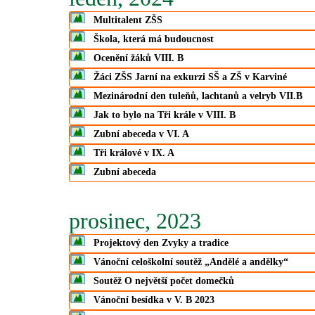
Multitalent ZŠS
Škola, která má budoucnost
Ocenění žáků VIII. B
Žáci ZŠS Jarní na exkurzi SŠ a ZŠ v Karviné
Mezinárodní den tuleňů, lachtanů a velryb VII.B
Jak to bylo na Tři krále v VIII. B
Zubní abeceda v VI. A
Tři králové v IX. A
Zubní abeceda
prosinec, 2023
Projektový den Zvyky a tradice
Vánoční celoškolní soutěž „Andělé a andělky“
Soutěž O největší počet domečků
Vánoční besídka v V. B 2023