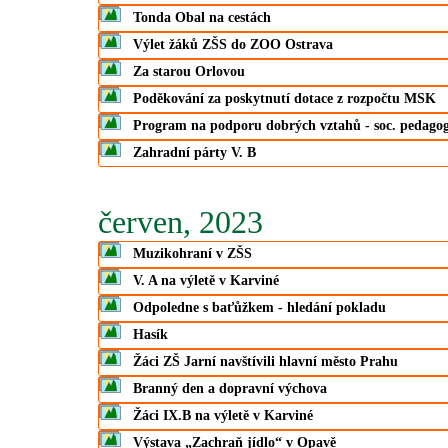
Tonda Obal na cestách
Výlet žáků ZŠS do ZOO Ostrava
Za starou Orlovou
Poděkování za poskytnutí dotace z rozpočtu MSK
Program na podporu dobrých vztahů - soc. pedago
Zahradní párty V. B
červen, 2023
Muzikohraní v ZŠS
V. A na výletě v Karviné
Odpoledne s baťůžkem - hledání pokladu
Hasík
Žáci ZŠ Jarní navštívili hlavní město Prahu
Branný den a dopravní výchova
Žáci IX.B na výletě v Karviné
Výstava „Zachraň jídlo“ v Opavě