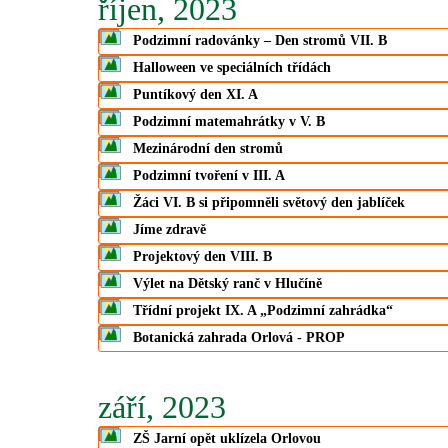
říjen, 2023
Podzimní radovánky – Den stromů VII. B
Halloween ve speciálních třídách
Puntíkový den XI. A
Podzimní matemahrátky v V. B
Mezinárodní den stromů
Podzimní tvoření v III. A
Žáci VI. B si připomněli světový den jablíček
Jíme zdravě
Projektový den VIII. B
Výlet na Dětský ranč v Hlučíně
Třídní projekt IX. A „Podzimní zahrádka“
Botanická zahrada Orlová - PROP
září, 2023
ZŠ Jarní opět uklízela Orlovou