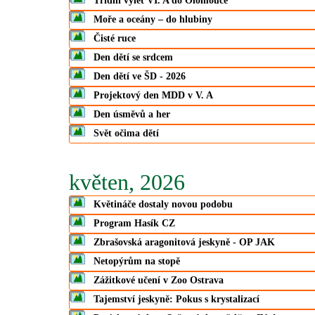
Třídní výlet VI. A do Olomouce
Moře a oceány – do hlubiny
Čisté ruce
Den dětí se srdcem
Den dětí ve ŠD - 2026
Projektový den MDD v V. A
Den úsměvů a her
Svět očima dětí
květen, 2026
Květináče dostaly novou podobu
Program Hasík CZ
Zbrašovská aragonitová jeskyně - OP JAK
Netopýrům na stopě
Zážitkové učení v Zoo Ostrava
Tajemství jeskyně: Pokus s krystalizací