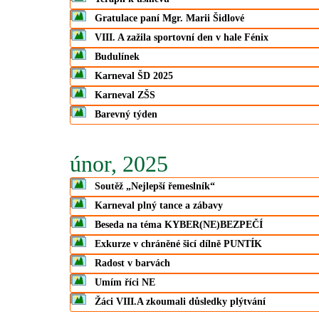
Gratulace paní Mgr. Marii Šidlové
VIII. A zažila sportovní den v hale Fénix
Budulínek
Karneval ŠD 2025
Karneval ZŠS
Barevný týden
únor, 2025
Soutěž „Nejlepší řemeslník“
Karneval plný tance a zábavy
Beseda na téma KYBER(NE)BEZPEČÍ
Exkurze v chráněné šicí dílně PUNTÍK
Radost v barvách
Umím říci NE
Žáci VIII.A zkoumali důsledky plýtvání