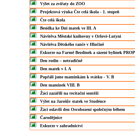
Výlet za zvířaty do ZOO
Projektová výuka Čte celá škola - 1. stupeň
Čte celá škola
Besídka ke Dni matek ve III. A
Návštěva Městské knihovny v Orlové-Lutyni
Návštěva Dětského ranče v Hlučíně
Exkurze na Farmě Bezdínek a sázení bylinek PROP
Den rodin – netradičně
Den matek v I. A
Popřáli jsme maminkám k svátku - V. B
Den maminek VIII. B
Žáci zazářili na recitační soutěži
Výlet na Jarošův statek ve Studénce
Žáci oslavili den Osvobození společným během
Čarodějnice
Exkurze v zahradnictví