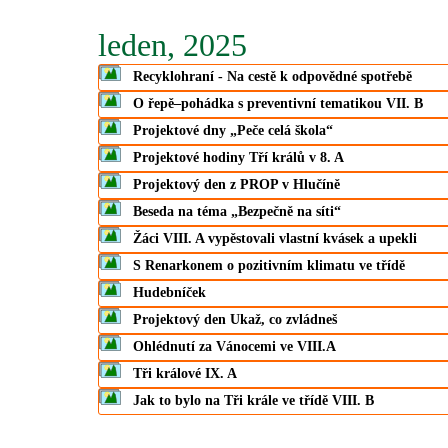
leden, 2025
Recyklohraní - Na cestě k odpovědné spotřebě
O řepě–pohádka s preventivní tematikou VII. B
Projektové dny „Peče celá škola“
Projektové hodiny Tří králů v 8. A
Projektový den z PROP v Hlučíně
Beseda na téma „Bezpečně na síti“
Žáci VIII. A vypěstovali vlastní kvásek a upekli
S Renarkonem o pozitivním klimatu ve třídě
Hudebníček
Projektový den Ukaž, co zvládneš
Ohlédnutí za Vánocemi ve VIII.A
Tři králové IX. A
Jak to bylo na Tři krále ve třídě VIII. B