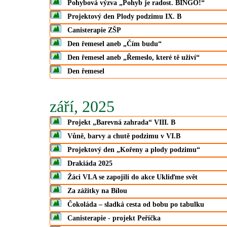
Pohybová výzva „Pohyb je radost. BINGO!“
Projektový den Plody podzimu IX. B
Canisterapie ZŠP
Den řemesel aneb „Čím budu“
Den řemesel aneb „Řemeslo, které tě uživí“
Den řemesel
září, 2025
Projekt „Barevná zahrada“ VIII. B
Vůně, barvy a chutě podzimu v VI.B
Projektový den „Kořeny a plody podzimu“
Drakiáda 2025
Žáci VI.A se zapojili do akce Ukliďme svět
Za zážitky na Bílou
Čokoláda – sladká cesta od bobu po tabulku
Canisterapie - projekt Peříčka