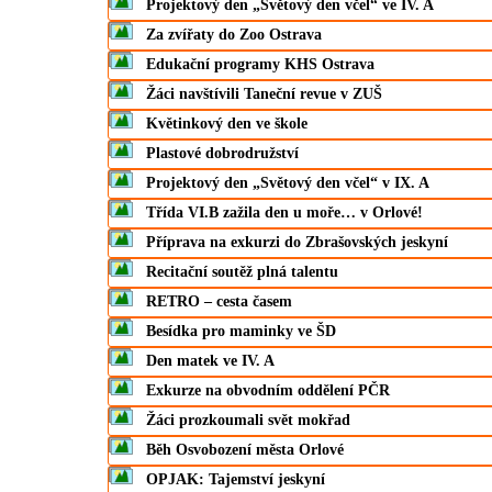
Projektový den „Světový den včel“ ve IV. A
Za zvířaty do Zoo Ostrava
Edukační programy KHS Ostrava
Žáci navštívili Taneční revue v ZUŠ
Květinkový den ve škole
Plastové dobrodružství
Projektový den „Světový den včel“ v IX. A
Třída VI.B zažila den u moře… v Orlové!
Příprava na exkurzi do Zbrašovských jeskyní
Recitační soutěž plná talentu
RETRO – cesta časem
Besídka pro maminky ve ŠD
Den matek ve IV. A
Exkurze na obvodním oddělení PČR
Žáci prozkoumali svět mokřad
Běh Osvobození města Orlové
OPJAK: Tajemství jeskyní