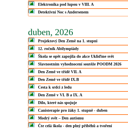
Elektronika pod lupou v VIII. A
Detektivní Noc s Andersenem
duben, 2026
Projektový Den Země na 1. stupni
12. ročník Abilympiády
Škola se opět zapojila do akce Ukliďme svět
Slavnostním vyhodnocení soutěže POODM 2026
Den Země ve třídě VII. A
Den Země ve třídě IX.B
Cesta k srdci z ledu
Den Země v VI. B a IX. A
Dílo, které nás spojuje
Canisterapie pro žáky 1. stupně - duben
Modrý svět – Den autismu
Čte celá škola - den plný příběhů a tvoření