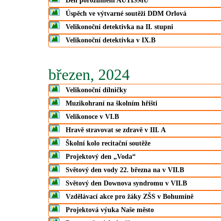
Den porozumění AUTISMU
Úspěch ve výtvarné soutěži DDM Orlová
Velikonoční detektivka na II. stupni
Velikonoční detektivka v IX.B
březen, 2024
Velikonoční dílničky
Muzikohraní na školním hřišti
Velikonoce v VI.B
Hravě stravovat se zdravě v III. A
Školní kolo recitační soutěže
Projektový den „Voda“
Světový den vody 22. března na v VII.B
Světový den Downova syndromu v VII.B
Vzdělávací akce pro žáky ZŠS v Bohumíně
Projektová výuka Naše město