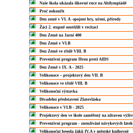
Naše škola ukázala šikovné ruce na Abilympiádě
Proč nekouřit
Den země v VI. A -spojení hry, učení, přírody
Žáci 2. stupně soutěžili v recitaci
Den Země na Jarní 400
Den Země v VI.B
Den Země ve třídě VIII. B
Preventivní program Hrou proti AIDS
Den Země v IX. A - 2025
Velikonoce – projektový den VII. B
Velikonoce ve třídě VIII. B
Velikonoční výstavka
Divadelní představení Zlatovláska
Velikonoce v VI.B - 2025
Projektový den ve škole zaměřený na zdravou výživ
Preventivní program - zneužívání návykových látek
Velikonoční beseda žáků IV.A v městské knihovně