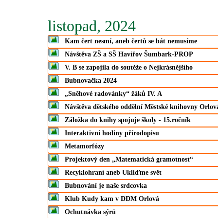
listopad, 2024
Kam čert nesmí, aneb čertů se bát nemusíme
Návštěva ZŠ a SŠ Havířov Šumbark-PROP
V. B se zapojila do soutěže o Nejkrásnějšího
Bubnovačka 2024
„Sněhové radovánky“ žáků IV. A
Návštěva dětského oddělní Městské knihovny Orlov
Záložka do knihy spojuje školy - 15.ročník
Interaktivní hodiny přírodopisu
Metamorfózy
Projektový den „Matematická gramotnost“
Recyklohraní aneb Ukliďme svět
Bubnování je naše srdcovka
Klub Kudy kam v DDM Orlová
Ochutnávka sýrů